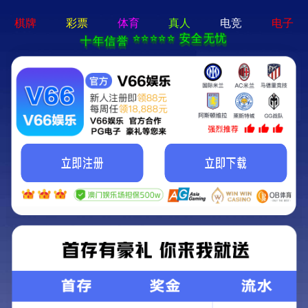
香港六宝典资料大全-免费完整资料
您好，欢迎光临香港六宝典资料大全官网！
网站首页
关于我们
服