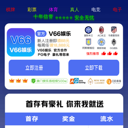
香港六宝典资料大全-免费完整资料
您好，欢迎光临香港六宝典资料大全官网！
网站首页
关于我们
服